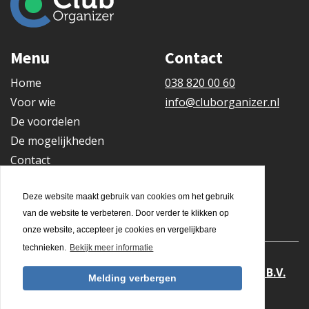
Menu
Contact
Home
038 820 00 60
Voor wie
info@cluborganizer.nl
De voordelen
De mogelijkheden
Contact
Gratis demo
Deze website maakt gebruik van cookies om het gebruik
van de website te verbeteren. Door verder te klikken op
onze website, accepteer je cookies en vergelijkbare
technieken.
Bekijk meer informatie
Club Organizer
is een product van
Expedient B.V.
Melding verbergen